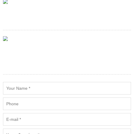
E-mail
service@minespareparts.com
Adress
Building 90(w),501 Industrial Park,Remintang Road(E) Rd,Haiwan
Town,Fengxian District Shanghai, China